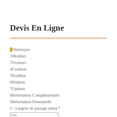
Devis En Ligne
1
Dimension
2
Modèles
3
Textures
4
Couleurs
5
Portillon
6
Hublots
7
Options
8
Information Complémentaire
9
Information Personnelle
1 - Largeur de passage (mm)
*